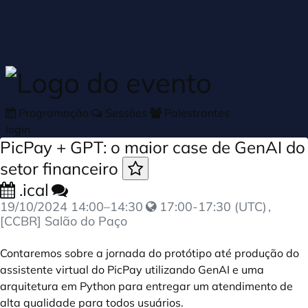
Skip to main content
Programação
Sessões
Palestrantes
login
PicPay + GPT: o maior case de GenAI do
setor financeiro
.ical
19/10/2024
14:00
–
14:30
17:00-17:30 (UTC)
,
[CCBR] Salão do Paço
Contaremos sobre a jornada do protótipo até produção do
assistente virtual do PicPay utilizando GenAI e uma
arquitetura em Python para entregar um atendimento de
alta qualidade para todos usuários.