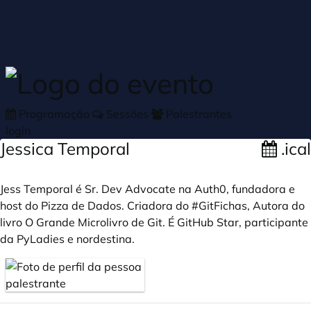
Skip to main content
Programação
Sessões
Palestrantes
login
Jessica Temporal
.ical
Jess Temporal é Sr. Dev Advocate na Auth0, fundadora e
host do Pizza de Dados. Criadora do #GitFichas, Autora do
livro O Grande Microlivro de Git. É GitHub Star, participante
da PyLadies e nordestina.